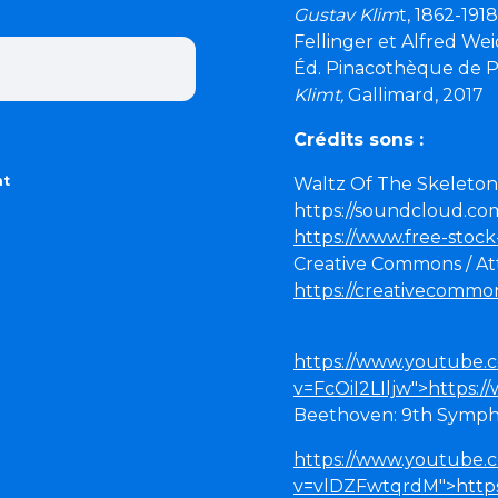
Gustav Klim
t, 1862-19
Fellinger et Alfred We
Éd. Pinacothèque de Pa
Klimt,
Gallimard, 2017
Crédits sons :
nt
Waltz Of The Skeleton
https://soundcloud.c
https://www.free-stoc
Creative Commons / Att
https://creativecommon
https://www.youtube.
v=FcOiI2LIljw">https:
Beethoven: 9th Sympho
https://www.youtube.
v=vlDZFwtqrdM">http