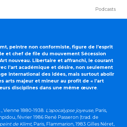
Podcasts
imt, peintre non conformiste, figure de l’esprit
ècle et chef de file du mouvement Sécession
Art nouveau. Libertaire et affranchi, le courant
vec l’art académique et désire, non seulement
e international des idées, mais surtout abolir
es arts majeur et mineur au profit de « l’art
sieurs disciplines dans une même œuvre
.
al., Vienne 1880-1938.
L'apocalypse joyeuse,
Paris,
pidou, février 1986 René Passeron (trad. de
peint de Klimt
, Paris, Flammarion, 1983 Gilles Néret,