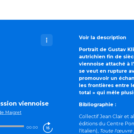
Voir la description
Portrait de Gustav Kl
autrichien fin de si
viennoise attaché à l’
se veut en rupture a
promouvoir un échang
les frontières entre l
total » qui mêle plu
ession viennoise
Bibliographie :
de Maigret
Collectif Jean Clair et 
éditions du Centre Pom
00:00
l'italien),
Toute l'œuvre 