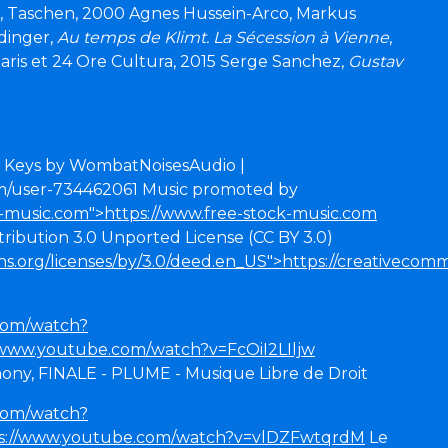
18, Taschen, 2000 Agnes Hussein-Arco, Markus
idinger,
Au temps de Klimt. La Sécession à Vienne
,
ris et 24 Ore Cultura, 2015 Serge Sanchez,
Gustav
 Keys by WombatNoisesAudio |
om/user-734462061 Music promoted by
k-music.com">https://www.free-stock-music.com
ribution 3.0 Unported License (CC BY 3.0)
s.org/licenses/by/3.0/deed.en_US">https://creativecom
com/watch?
//www.youtube.com/watch?v=FcOiI2LIljw
ny, FINALE - PLUME - Musique Libre de Droit
com/watch?
s://www.youtube.com/watch?v=vlDZFwtqrdM
Le