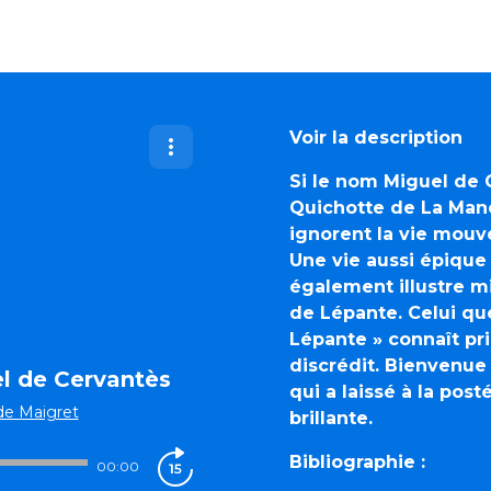
Voir la description
Si le nom Miguel de
Quichotte de La Man
ignorent la vie mou
Une vie aussi épique 
également illustre mil
de Lépante. Celui q
Lépante » connaît pri
discrédit. Bienvenu
el de Cervantès
qui a laissé à la pos
de Maigret
brillante.
Bibliographie :
00:00