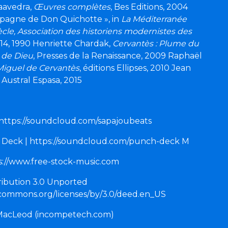
aavedra,
Œuvres complètes
, Bes Editions, 2004
spagne de Don Quichotte », in
La Méditerranée
ècle, Association des historiens modernistes des
 14, 1990 Henriette Chardak,
Cervantès : Plume du
 de Dieu
, Presses de la Renaissance, 2009 Raphaël
Miguel de Cervantès
, éditions Ellipses, 2010 Jean
, Austral Espasa, 2015
 https://soundcloud.com/sapajoubeats
 Deck | https://soundcloud.com/punch-deck M
s://www.free-stock-music.com
ibution 3.0 Unported
vecommons.org/licenses/by/3.0/deed.en_US
MacLeod (incompetech.com)