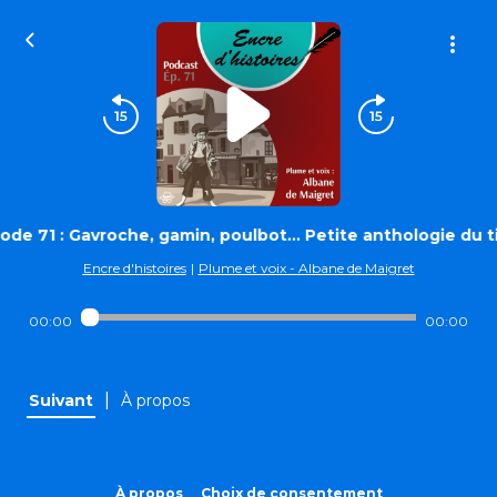
ode 71 : Gavroche, gamin, poulbot… Petite anthologie du ti
Encre d'histoires
|
Plume et voix - Albane de Maigret
00:00
00:00
|
Suivant
À propos
À propos
Choix de consentement