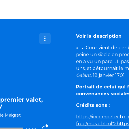
Voir la description
« La Cour vient de per
peine un siècle en prod
en a vu un pareil. Il pas
uns, et détournait le m
Galant
, 18 janvier 1701.
Portrait de celui qui 
convenances sociales,
premier valet,
Crédits sons :
V
de Maigret
https://incompetech.co
free/music.html">https