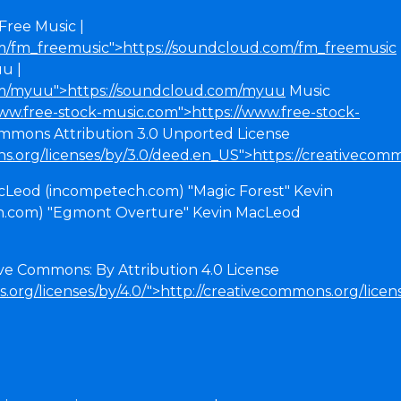
Free Music |
m/fm_freemusic">https://soundcloud.com/fm_freemusic
u |
om/myuu">https://soundcloud.com/myuu
Music
www.free-stock-music.com">https://www.free-stock-
mmons Attribution 3.0 Unported License
s.org/licenses/by/3.0/deed.en_US">https://creativecom
acLeod (incompetech.com) "Magic Forest" Kevin
.com) "Egmont Overture" Kevin MacLeod
ve Commons: By Attribution 4.0 License
.org/licenses/by/4.0/">http://creativecommons.org/licens