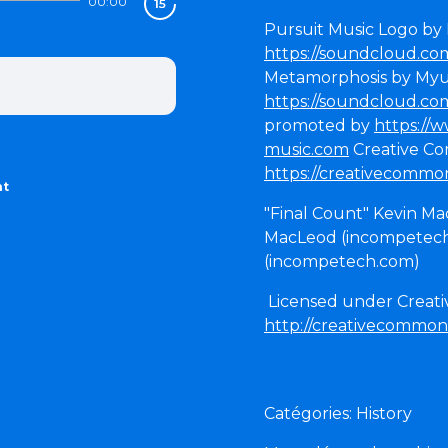
00:00
Pursuit Music Logo by 
https://soundcloud.co
Metamorphosis by Myu
https://soundcloud.c
promoted by
https://
music.com
Creative Co
https://creativecommon
nt
"Final Count" Kevin M
MacLeod (incompetech
(incompetech.com)
Licensed under Creati
http://creativecommons
Catégories: History