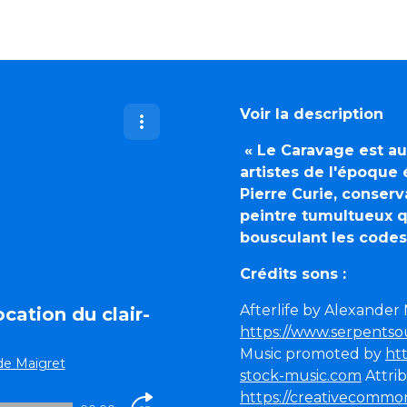
Voir la description
« Le Caravage est a
artistes de l'époque 
Pierre Curie, conse
peintre tumultueux qu
bousculant les codes,
Crédits sons :
Afterlife by Alexander
cation du clair-
https://www.serpents
Music promoted by
ht
de Maigret
stock-music.com
Attrib
https://creativecommon