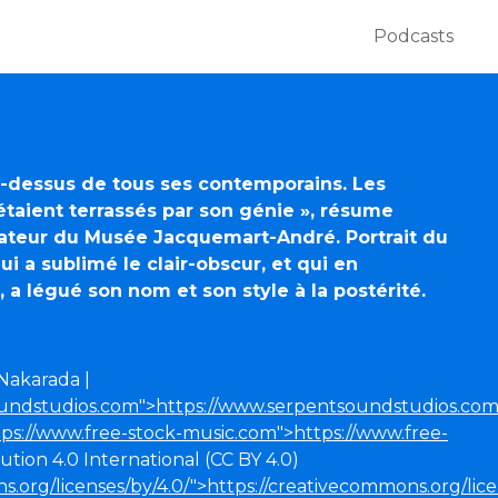
Podcasts
u-dessus de tous ses contemporains. Les
étaient terrassés par son génie », résume
rvateur du Musée Jacquemart-André.
Portrait du
i a sublimé le clair-obscur, et qui en
 a légué son nom et son style à la postérité.
 Nakarada |
oundstudios.com">https://www.serpentsoundstudios.co
tps://www.free-stock-music.com">https://www.free-
ution 4.0 International (CC BY 4.0)
s.org/licenses/by/4.0/">https://creativecommons.org/lice