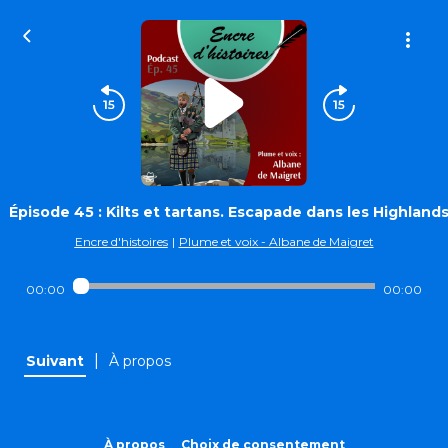
Épisode 45 : Kilts et tartans. Escapade dans les Highland
Encre d'histoires
|
Plume et voix - Albane de Maigret
00:00
00:00
|
Suivant
À propos
À propos
Choix de consentement