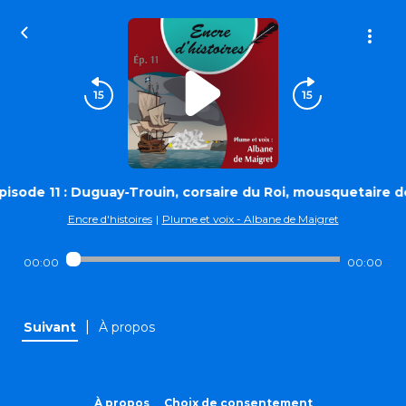
pisode 11 : Duguay-Trouin, corsaire du Roi, mousquetaire d
Encre d'histoires
|
Plume et voix - Albane de Maigret
00:00
00:00
|
Suivant
À propos
À propos
Choix de consentement