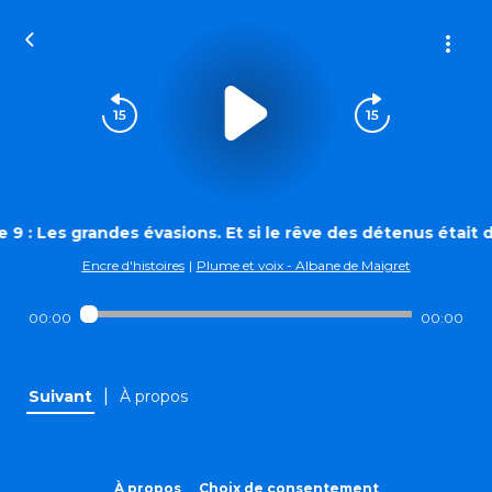
 9 : Les grandes évasions. Et si le rêve des détenus était
Encre d'histoires
|
Plume et voix - Albane de Maigret
00:00
00:00
|
Suivant
À propos
À propos
Choix de consentement